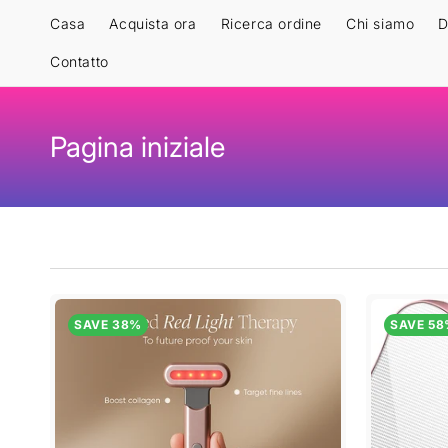
Vai
direttamente
Casa
Acquista ora
Ricerca ordine
Chi siamo
D
ai contenuti
Contatto
C
Pagina iniziale
o
l
l
e
SAVE 38%
SAVE 5
z
i
o