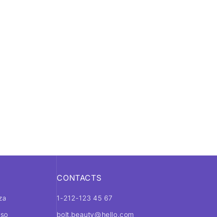
CONTACTS
zza
1-212-123 45 67
rso
bolt.beauty@hello.com