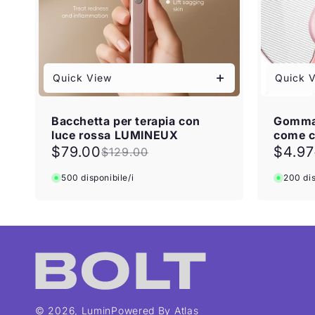
n
e
:
Quick View
Quick 
Bacchetta per terapia con
Gomma p
luce rossa LUMINEUX
come cr
$79.00
$4.97
$129.00
Prezzo
Prezzo
Prezz
Prezz
scontato
di
scont
di
500 disponibile/i
200 dis
listino
listino
© 2026,
Lumin
Powered By Atlas