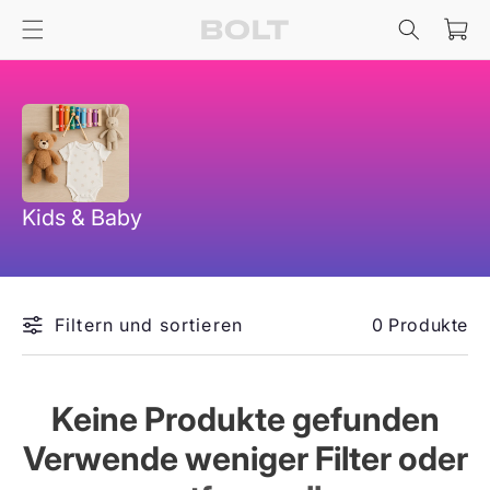
Direkt
zum
Warenko
Inhalt
K
Kids & Baby
a
t
e
Filtern und sortieren
0 Produkte
g
o
r
Keine Produkte gefunden
i
Verwende weniger Filter oder
e