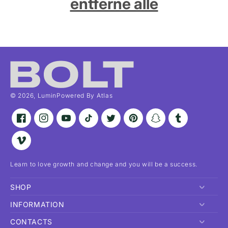
entferne alle
:
© 2026,
Lumin
Powered By Atlas
Facebook
Instagram
YouTube
TikTok
Twitter
Pinterest
Snapchat
Tumblr
Vimeo
Learn to love growth and change and you will be a success.
SHOP
INFORMATION
Heim
CONTACTS
Jetzt einkaufen
Datenschutzrichtlinie